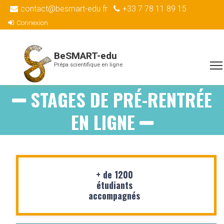
contact@besmart-edu.fr
+33 7 78 11 89 15
Connexion
BeSMART-edu
Prépa scientifique en ligne
STAGES DE PRÉ-RENTRÉE
EN LIGNE
+ de 1200
étudiants
accompagnés