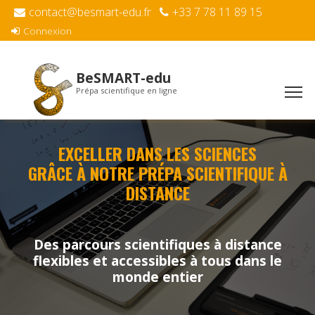
contact@besmart-edu.fr
+33 7 78 11 89 15
Connexion
BeSMART-edu
Prépa scientifique en ligne
EXCELLER DANS LES SCIENCES
GRÂCE À NOTRE PRÉPA SCIENTIFIQUE À
DISTANCE
Des parcours scientifiques à distance
flexibles et accessibles à tous dans le
monde entier