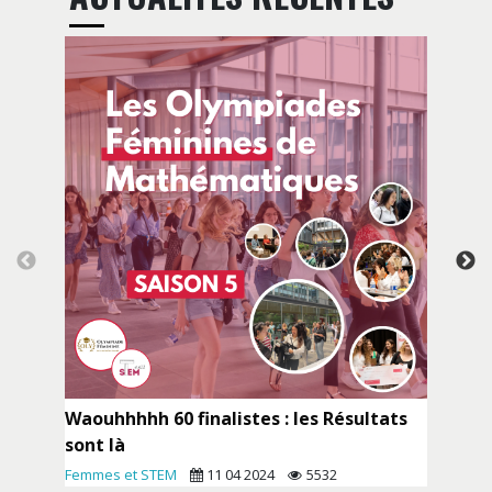
Da
de
l’
Pr
Waouhhhhh 60 finalistes : les Résultats
sont là
Femmes et STEM
11
04
2024
5532