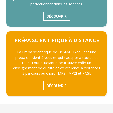
perfectionner dans les sciences.
DÉCOUVRIR
PRÉPA SCIENTIFIQUE À DISTANCE
La Prépa scientifique de BeSMART-edu est une
prépa qui vient à vous et qui s’adapte à toutes et
tous. Tout étudiant.e peut suivre enfin un
enseignement de qualité et d’excellence à distance !
3 parcours au choix : MPSI, MP2I et PCSI.
DÉCOUVRIR