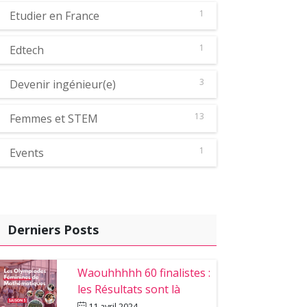
1
Etudier en France
1
Edtech
3
Devenir ingénieur(e)
13
Femmes et STEM
1
Events
Derniers Posts
Waouhhhhh 60 finalistes :
les Résultats sont là
11 avril 2024