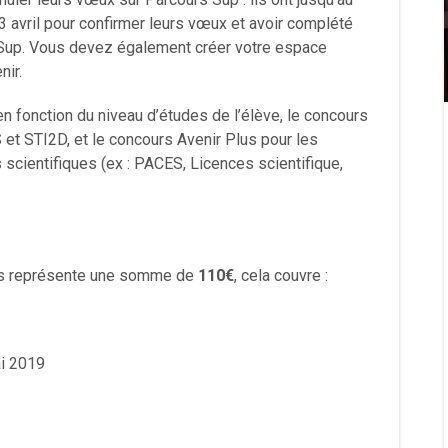
3 avril pour confirmer leurs vœux et avoir complété
 Sup. Vous devez également créer votre espace
nir.
n fonction du niveau d’études de l’élève, le concours
 et STI2D, et le concours Avenir Plus pour les
scientifiques (ex : PACES, Licences scientifique,
Waouhhhhh 60 finalistes : les
urs représente une somme de
110€
, cela couvre :
Résultats sont là
11 avril 2024
5532
ai 2019
La saison 5 a été un véritable succès,
réunissant plus de 450 lycéennes issues
de 70 lycées différents...