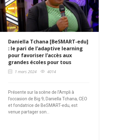
RÉSULTATS 1
SAISON 4
14 avril 2023
Daniella Tchana [BeSMART-edu]
La fin du su
: le pari de l’adaptive learning
pour favoriser l’accès aux
51 finalistes 
grandes écoles pour tous
Mercredi 05 avril
1 mars 2024
4014
Présente sur la scène de l’Ampli à
l’occasion de Big 9, Daniella Tchana, CEO
et fondatrice de BeSMART-edu, est
venue partager son...