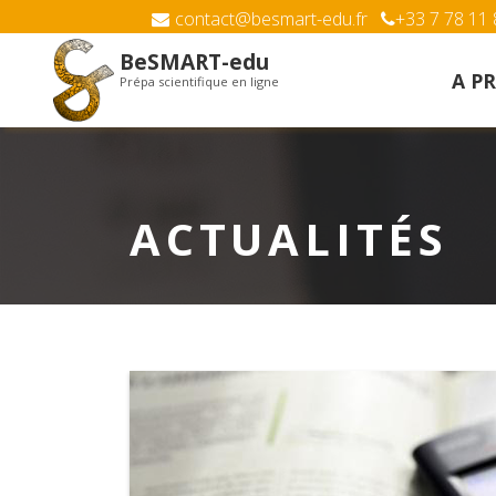
contact@besmart-edu.fr
+33 7 78 11 
BeSMART-edu
A P
Prépa scientifique en ligne
ACTUALITÉS