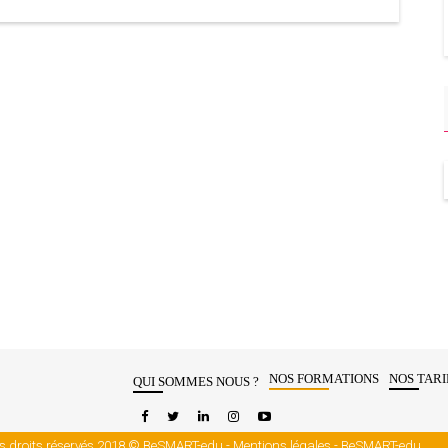
NOS FORMATIONS
NOS TARI
QUI SOMMES NOUS ?
s droits réservés 2018 © BeSMART-edu -
Mentions légales
- BeSMART-edu