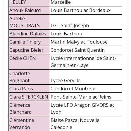
HELLEY
Marseille
Anouk Falcucci
Louis Barthou ac Bordeaux
Aurélie
MOUSTIRATS
LGT Saint-Joseph
Blandine Dalbiès
Louis Barthou
Camille Thiery
Martin Malvy ac Toulouse
Capucine Bieler
Condorcet Saint Quentin
Cécile CHEN
Lycée internationnel de Saint-
Germain-en-Laye
Charlotte
Poignant
Lycée Gerville
Clara Paris
Condorcet Montreuil
Clara STERCKLEN
Pont-Sainte-Marie ac Reims
Clémence
Lycée LPO Aragon GIVORS ac
Blanchard
Lyon
Clémentine
Blaise Pascal Nouvelle
Verrando
Calédonie