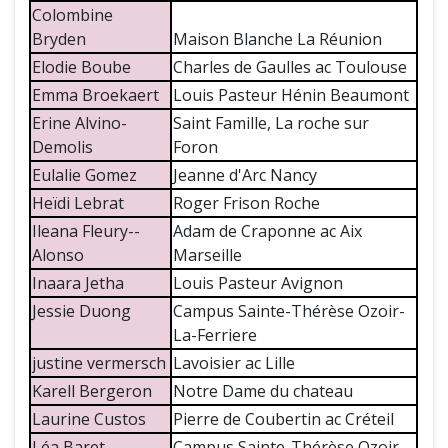
Colombine
Bryden
Maison Blanche La Réunion
Elodie Boube
Charles de Gaulles ac Toulouse
Emma Broekaert
Louis Pasteur Hénin Beaumont
Erine Alvino-
Saint Famille, La roche sur
Demolis
Foron
Eulalie Gomez
Jeanne d'Arc Nancy
Heïdi Lebrat
Roger Frison Roche
Ileana Fleury--
Adam de Craponne ac Aix
Alonso
Marseille
Inaara Jetha
Louis Pasteur Avignon
Jessie Duong
Campus Sainte-Thérèse Ozoir-
La-Ferriere
justine vermersch
Lavoisier ac Lille
Karell Bergeron
Notre Dame du chateau
Laurine Custos
Pierre de Coubertin ac Créteil
Léa Baret
Campus Sainte-Thérèse Ozoir-