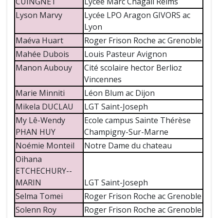
CUINGNET
Lycée Marc Chagall Reims
Lyson Marvy
Lycée LPO Aragon GIVORS ac
Lyon
Maéva Huart
Roger Frison Roche ac Grenoble
Mahée Dubois
Louis Pasteur Avignon
Manon Aubouy
Cité scolaire hector Berlioz
Vincennes
Marie Minniti
Léon Blum ac Dijon
Mikela DUCLAU
LGT Saint-Joseph
My Lê-Wendy
Ecole campus Sainte Thérèse
PHAN HUY
Champigny-Sur-Marne
Noémie Monteil
Notre Dame du chateau
Oihana
ETCHECHURY--
MARIN
LGT Saint-Joseph
Selma Tomei
Roger Frison Roche ac Grenoble
Solenn Roy
Roger Frison Roche ac Grenoble