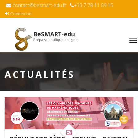
contact@besmart-edu.fr
+33 7 78 11 89 15
Connexion
BeSMART-edu
Prépa scientifique en ligne
ACTUALITÉS